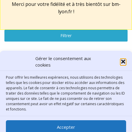
Merci pour votre fidélité et à très bientôt sur
bm-
lyon.fr
!
Filtrer
Lu, vu, entendu
Gérer le consentement aux
cookies
résultats : "Moyen orient"
Pour offrir les meilleures expériences, nous utilisons des technologies
telles que les cookies pour stocker et/ou accéder aux informations des
Réinitialiser la recherche
appareils. Le fait de consentir à ces technologies nous permettra de
traiter des données telles que le comportement de navigation ou les ID
uniques sur ce site. Le fait de ne pas consentir ou de retirer son
consentement peut avoir un effet négatif sur certaines caractéristiques
Contact
et fonctions.
Bibliothèque municipale de
Accepter