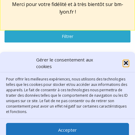
Merci pour votre fidélité et à très bientôt sur
bm-
lyon.fr
!
Filtrer
Lu, vu, entendu
Gérer le consentement aux
cookies
résultats : "Amériques"
Pour offrir les meilleures expériences, nous utilisons des technologies
telles que les cookies pour stocker et/ou accéder aux informations des
Réinitialiser la recherche
appareils. Le fait de consentir à ces technologies nous permettra de
traiter des données telles que le comportement de navigation ou les ID
uniques sur ce site. Le fait de ne pas consentir ou de retirer son
consentement peut avoir un effet négatif sur certaines caractéristiques
Contact
et fonctions.
Bibliothèque municipale de
Accepter