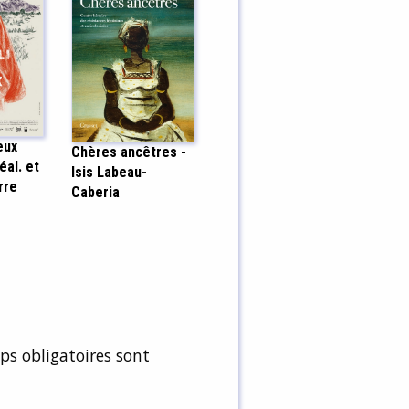
eux
Chères ancêtres -
éal. et
Isis Labeau-
rre
Caberia
s obligatoires sont