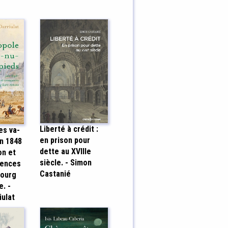
Liberté à crédit :
es va-
en prison pour
in 1848
dette au XVIIIe
on et
siècle. - Simon
uences
Castanié
bourg
e. -
iulat