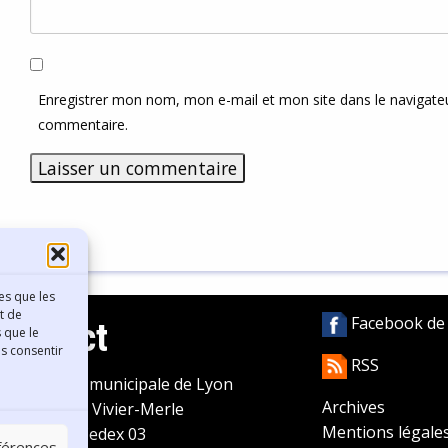
Enregistrer mon nom, mon e-mail et mon site dans le navigat
commentaire.
es que les
t de
Facebook de l
Contact
 que le
as consentir
RSS
ibliothèque municipale de Lyon
Archives
0 Boulevard Vivier-Merle
Mentions légale
9431 Lyon Cedex 03
éférences