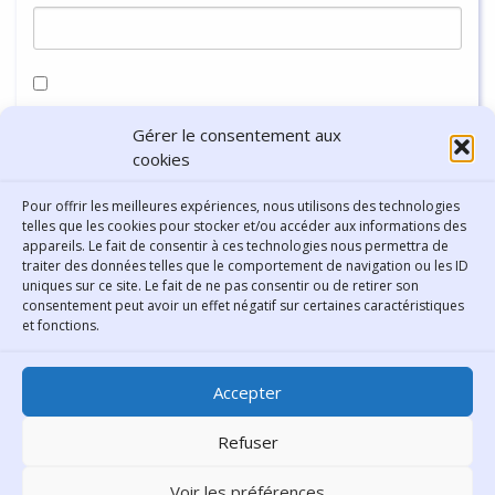
Enregistrer mon nom, mon e-mail et mon site dans le
Gérer le consentement aux
navigateur pour mon prochain commentaire.
cookies
Pour offrir les meilleures expériences, nous utilisons des technologies
telles que les cookies pour stocker et/ou accéder aux informations des
appareils. Le fait de consentir à ces technologies nous permettra de
traiter des données telles que le comportement de navigation ou les ID
uniques sur ce site. Le fait de ne pas consentir ou de retirer son
consentement peut avoir un effet négatif sur certaines caractéristiques
Contact
et fonctions.
Bibliothèque municipale de
Accepter
Lyon
30 Boulevard Vivier-Merle
Refuser
69431 Lyon Cedex 03
Voir les préférences