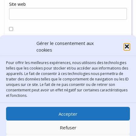
Site web
Enregistrer mon nom, mon e-mail et mon site dans le
Gérer le consentement aux
navigateur pour mon prochain commentaire.
cookies
Pour offrir les meilleures expériences, nous utilisons des technologies
telles que les cookies pour stocker et/ou accéder aux informations des
appareils. Le fait de consentir à ces technologies nous permettra de
traiter des données telles que le comportement de navigation ou les ID
uniques sur ce site. Le fait de ne pas consentir ou de retirer son
consentement peut avoir un effet négatif sur certaines caractéristiques
Contact
et fonctions.
Bibliothèque municipale de
Accepter
Lyon
30 Boulevard Vivier-Merle
Refuser
69431 Lyon Cedex 03