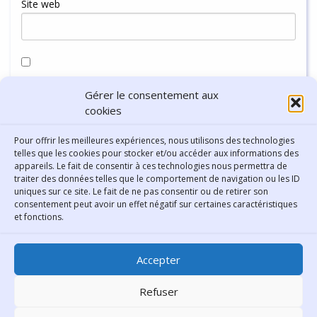
Site web
Enregistrer mon nom, mon e-mail et mon site dans le
Gérer le consentement aux
navigateur pour mon prochain commentaire.
cookies
Pour offrir les meilleures expériences, nous utilisons des technologies
telles que les cookies pour stocker et/ou accéder aux informations des
appareils. Le fait de consentir à ces technologies nous permettra de
traiter des données telles que le comportement de navigation ou les ID
uniques sur ce site. Le fait de ne pas consentir ou de retirer son
consentement peut avoir un effet négatif sur certaines caractéristiques
Contact
et fonctions.
Bibliothèque municipale de
Accepter
Lyon
30 Boulevard Vivier-Merle
Refuser
69431 Lyon Cedex 03