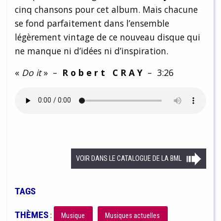
cinq chansons pour cet album. Mais chacune
se fond parfaitement dans l’ensemble
légèrement vintage de ce nouveau disque qui
ne manque ni d’idées ni d’inspiration.
«
Do it
» –
R o b e r t C R A Y
– 3:26
VOIR DANS LE CATALOGUE DE LA BML
TAGS
THÈMES
:
Musique
Musiques actuelles