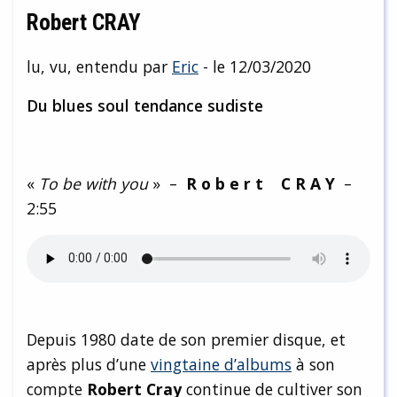
Robert CRAY
lu, vu, entendu par
Eric
- le 12/03/2020
Du blues soul tendance sudiste
«
To be with you
» –
R o b e r t C R A Y
–
2:55
Depuis 1980 date de son premier disque, et
après plus d’une
vingtaine d’albums
à son
compte
Robert Cray
continue de cultiver son