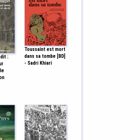
Toussaint est mort
dans sa tombe [BD]
dit :
- Sadri Khiari
ur
Ie
mon