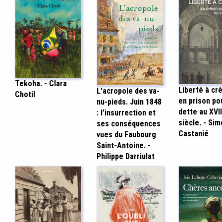
Tekoha. - Clara
Liberté à cré
L'acropole des va-
Chotil
en prison po
nu-pieds. Juin 1848
dette au XVII
: l'insurrection et
siècle. - Si
ses conséquences
Castanié
vues du Faubourg
Saint-Antoine. -
Philippe Darriulat