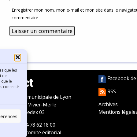
Enregistrer mon nom, mon e-mail et mon site dans le navigat
commentaire.
es que les
t de
Facebook de l
Contact
 que le
as consentir
RSS
ibliothèque municipale de Lyon
Archives
0 Boulevard Vivier-Merle
Mentions légale
9431 Lyon Cedex 03
éférences
éléphone
04 78 62 18 00
ontacter le comité éditorial