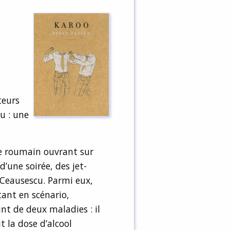
teurs
u : une
 roumain ouvrant sur
’une soirée, des jet-
 Ceausescu. Parmi eux,
tant en scénario,
t de deux maladies : il
t la dose d’alcool