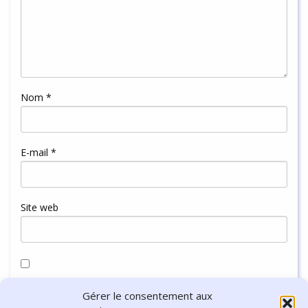
Nom
*
E-mail
*
Site web
Enregistrer mon nom, mon e-mail et mon site dans le
Gérer le consentement aux
navigateur pour mon prochain commentaire.