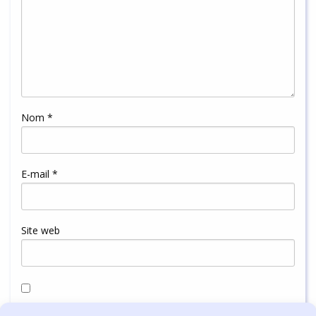
Nom
*
E-mail
*
Site web
Enregistrer mon nom, mon e-mail et mon site dans le