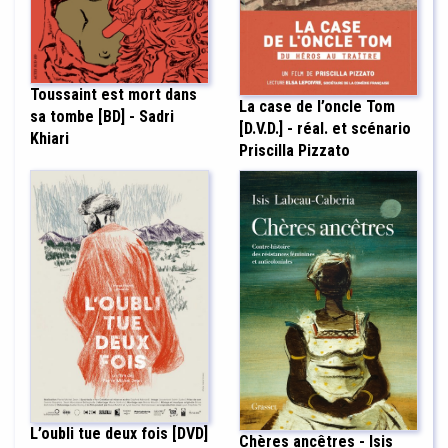
Toussaint est mort dans
La case de l’oncle Tom
sa tombe [BD] - Sadri
[D.V.D.] - réal. et scénario
Khiari
Priscilla Pizzato
L’oubli tue deux fois [DVD]
Chères ancêtres - Isis