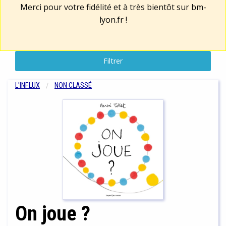
Merci pour votre fidélité et à très bientôt sur
bm-
lyon.fr
!
Filtrer
L'INFLUX
NON CLASSÉ
On joue ?