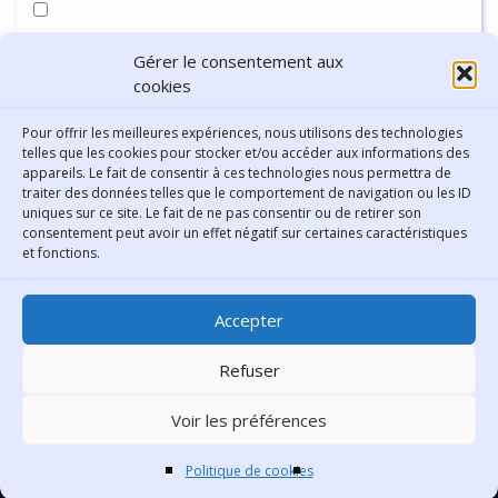
Enregistrer mon nom, mon e-mail et mon site dans le
Gérer le consentement aux
navigateur pour mon prochain commentaire.
cookies
Pour offrir les meilleures expériences, nous utilisons des technologies
telles que les cookies pour stocker et/ou accéder aux informations des
appareils. Le fait de consentir à ces technologies nous permettra de
traiter des données telles que le comportement de navigation ou les ID
uniques sur ce site. Le fait de ne pas consentir ou de retirer son
consentement peut avoir un effet négatif sur certaines caractéristiques
Contact
et fonctions.
Bibliothèque municipale de
Accepter
Lyon
30 Boulevard Vivier-Merle
Refuser
69431 Lyon Cedex 03
Voir les préférences
Téléphone
04 78 62 18 00
Contacter le comité éditorial
Politique de cookies