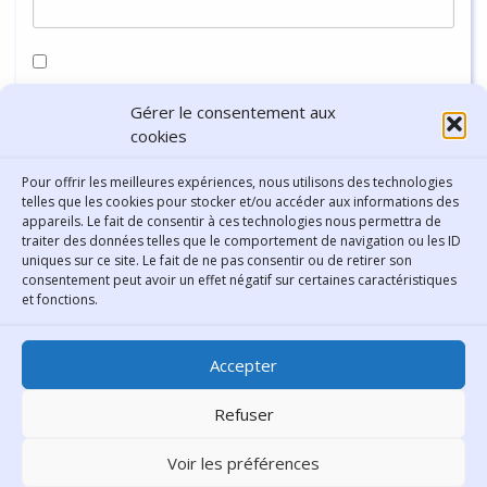
Enregistrer mon nom, mon e-mail et mon site dans le
Gérer le consentement aux
navigateur pour mon prochain commentaire.
cookies
Pour offrir les meilleures expériences, nous utilisons des technologies
telles que les cookies pour stocker et/ou accéder aux informations des
appareils. Le fait de consentir à ces technologies nous permettra de
traiter des données telles que le comportement de navigation ou les ID
uniques sur ce site. Le fait de ne pas consentir ou de retirer son
consentement peut avoir un effet négatif sur certaines caractéristiques
Contact
et fonctions.
Bibliothèque municipale de
Accepter
Lyon
30 Boulevard Vivier-Merle
Refuser
69431 Lyon Cedex 03
Voir les préférences
Téléphone
04 78 62 18 00