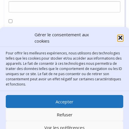
Enregistrer mon nom, mon e-mail et mon site dans le
Gérer le consentement aux
navigateur pour mon prochain commentaire.
cookies
Pour offrir les meilleures expériences, nous utilisons des technologies
telles que les cookies pour stocker et/ou accéder aux informations des
appareils. Le fait de consentir à ces technologies nous permettra de
traiter des données telles que le comportement de navigation ou les ID
uniques sur ce site. Le fait de ne pas consentir ou de retirer son
consentement peut avoir un effet négatif sur certaines caractéristiques
Contact
et fonctions.
Bibliothèque municipale de
Accepter
Lyon
30 Boulevard Vivier-Merle
Refuser
69431 Lyon Cedex 03
Voir les préférences