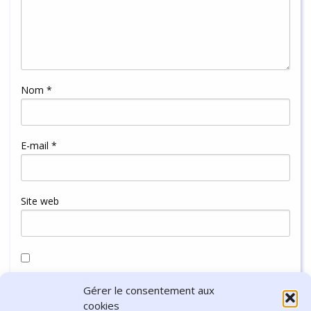
Nom
*
E-mail
*
Site web
Enregistrer mon nom, mon e-mail et mon site dans le
Gérer le consentement aux
navigateur pour mon prochain commentaire.
cookies