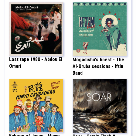
Lost tape 1980 - Abdou El
Mogadishu's finest - The
Omari
Al-Uruba sessions - Iftin
Band
Echoes of Japan - Minyo