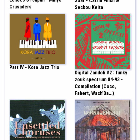
Soar - Catrin Finch &
Crusaders
Seckou Keita
Part IV - Kora Jazz Trio
Digital Zandoli #2 : funky
zouk spectrum 84-93 -
Compilation (Coco,
Fabert, Wach'Da...)