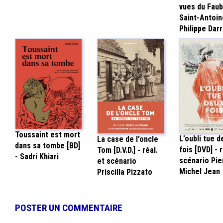
vues du Fau
Saint-Antoin
Philippe Darr
Toussaint est mort
L’oubli tue d
La case de l’oncle
dans sa tombe [BD]
fois [DVD] - r
Tom [D.V.D.] - réal.
- Sadri Khiari
scénario Pie
et scénario
Michel Jean
Priscilla Pizzato
POSTER UN COMMENTAIRE