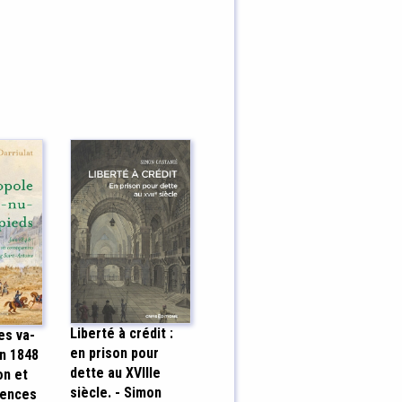
Liberté à crédit :
es va-
en prison pour
in 1848
dette au XVIIIe
on et
siècle. - Simon
uences