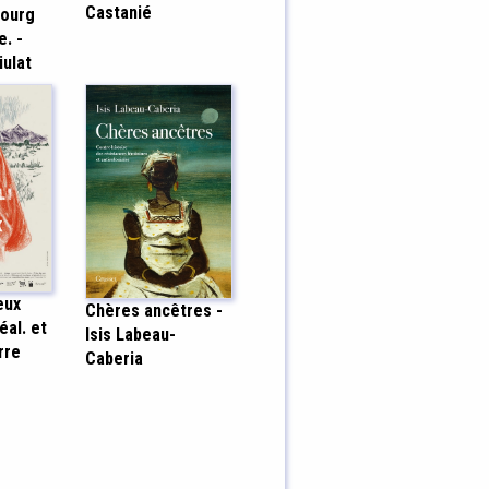
Castanié
bourg
e. -
iulat
eux
Chères ancêtres -
éal. et
Isis Labeau-
rre
Caberia