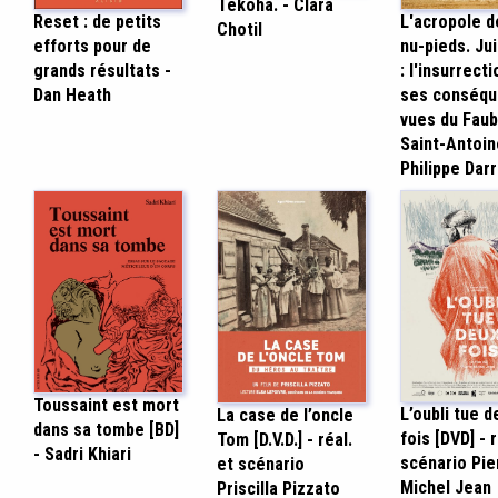
Tekoha. - Clara
Reset : de petits
L'acropole d
Chotil
efforts pour de
nu-pieds. Ju
grands résultats -
: l'insurrecti
Dan Heath
ses conséq
vues du Fau
Saint-Antoin
Philippe Darr
Toussaint est mort
L’oubli tue d
La case de l’oncle
dans sa tombe [BD]
fois [DVD] - r
Tom [D.V.D.] - réal.
- Sadri Khiari
scénario Pie
et scénario
Michel Jean
Priscilla Pizzato