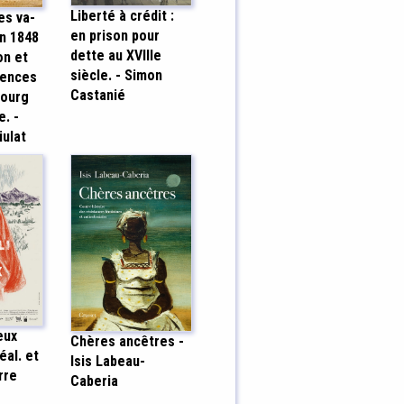
Liberté à crédit :
es va-
en prison pour
in 1848
dette au XVIIIe
on et
siècle. - Simon
uences
Castanié
bourg
e. -
iulat
eux
Chères ancêtres -
éal. et
Isis Labeau-
rre
Caberia