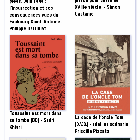
prison pour dette au
pieds. Juin 1848 :
XVIIIe siècle. - Simon
l'insurrection et ses
Castanié
conséquences vues du
Faubourg Saint-Antoine. -
Philippe Darriulat
Toussaint est mort dans
La case de l’oncle Tom
sa tombe [BD] - Sadri
[D.V.D.] - réal. et scénario
Khiari
Priscilla Pizzato