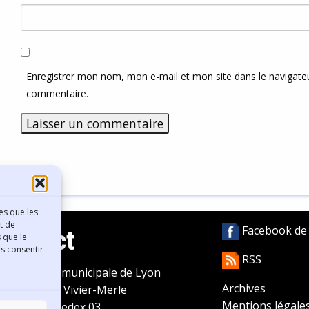
Enregistrer mon nom, mon e-mail et mon site dans le navigat
commentaire.
es que les
t de
Facebook de l
Contact
 que le
as consentir
RSS
ibliothèque municipale de Lyon
Archives
0 Boulevard Vivier-Merle
Mentions légale
9431 Lyon Cedex 03