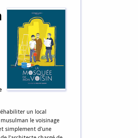
n
e
éhabiliter un local
l musulman le voisinage
t et simplement d’une
de l’architecte chargé de