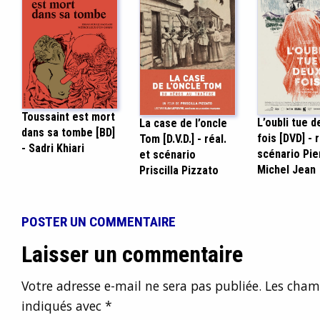
Toussaint est mort
L’oubli tue d
La case de l’oncle
dans sa tombe [BD]
fois [DVD] - r
Tom [D.V.D.] - réal.
- Sadri Khiari
scénario Pie
et scénario
Michel Jean
Priscilla Pizzato
POSTER UN COMMENTAIRE
Laisser un commentaire
Votre adresse e-mail ne sera pas publiée.
Les champ
indiqués avec
*