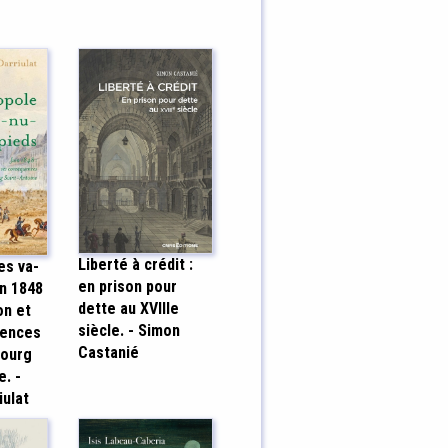
Liberté à crédit :
es va-
en prison pour
in 1848
dette au XVIIIe
on et
siècle. - Simon
uences
Castanié
bourg
e. -
iulat