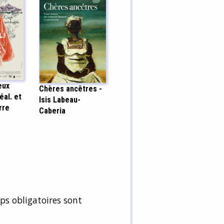
eux
Chères ancêtres -
éal. et
Isis Labeau-
rre
Caberia
s obligatoires sont