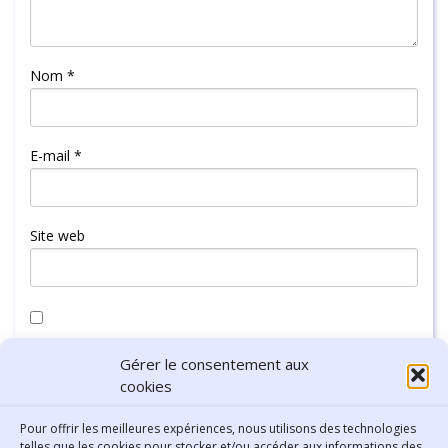
Nom
*
E-mail
*
Site web
Enregistrer mon nom, mon e-mail et mon site dans le
Gérer le consentement aux
navigateur pour mon prochain commentaire.
cookies
Pour offrir les meilleures expériences, nous utilisons des technologies
telles que les cookies pour stocker et/ou accéder aux informations des