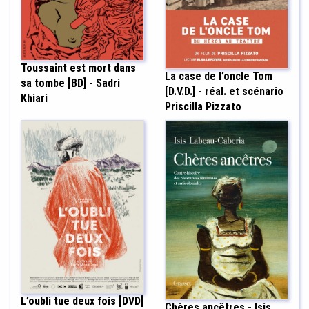
Toussaint est mort dans
La case de l’oncle Tom
sa tombe [BD] - Sadri
[D.V.D.] - réal. et scénario
Khiari
Priscilla Pizzato
L’oubli tue deux fois [DVD]
Chères ancêtres - Isis