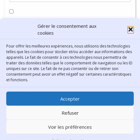
Enregistrer mon nom, mon e-mail et mon site dans le
Gérer le consentement aux
navigateur pour mon prochain commentaire.
cookies
Pour offrir les meilleures expériences, nous utilisons des technologies
telles que les cookies pour stocker et/ou accéder aux informations des
appareils. Le fait de consentir à ces technologies nous permettra de
traiter des données telles que le comportement de navigation ou les ID
uniques sur ce site. Le fait de ne pas consentir ou de retirer son
consentement peut avoir un effet négatif sur certaines caractéristiques
Contact
et fonctions.
Bibliothèque municipale de
Accepter
Lyon
30 Boulevard Vivier-Merle
Refuser
69431 Lyon Cedex 03
Voir les préférences
Téléphone
04 78 62 18 00