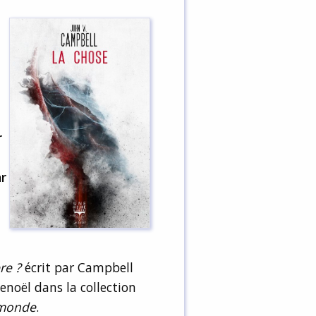
r
r
re ?
écrit par Campbell
noël dans la collection
 monde
.