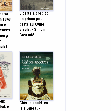
Liberté à crédit :
es va-
en prison pour
in 1848
dette au XVIIIe
on et
siècle. - Simon
uences
Castanié
bourg
e. -
iulat
eux
Chères ancêtres -
éal. et
Isis Labeau-