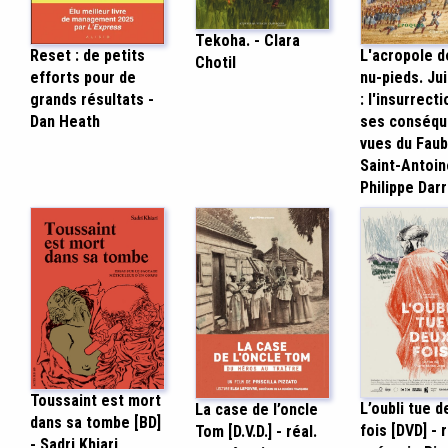
Tekoha. - Clara
Reset : de petits
L'acropole d
Chotil
efforts pour de
nu-pieds. Ju
grands résultats -
: l'insurrecti
Dan Heath
ses conséq
vues du Fau
Saint-Antoin
Philippe Darr
Toussaint est mort
L’oubli tue d
La case de l’oncle
dans sa tombe [BD]
fois [DVD] - r
Tom [D.V.D.] - réal.
- Sadri Khiari