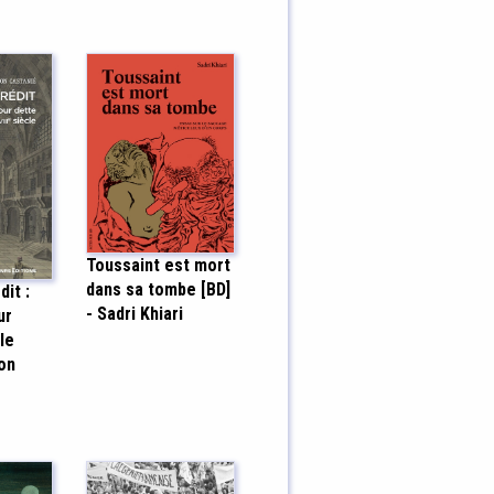
Toussaint est mort
dans sa tombe [BD]
dit :
- Sadri Khiari
ur
Ie
mon