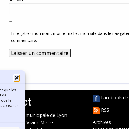
Enregistrer mon nom, mon e-mail et mon site dans le navigat
commentaire.
es que les
t de
Facebook de l
Contact
 que le
as consentir
RSS
ibliothèque municipale de Lyon
Archives
0 Boulevard Vivier-Merle