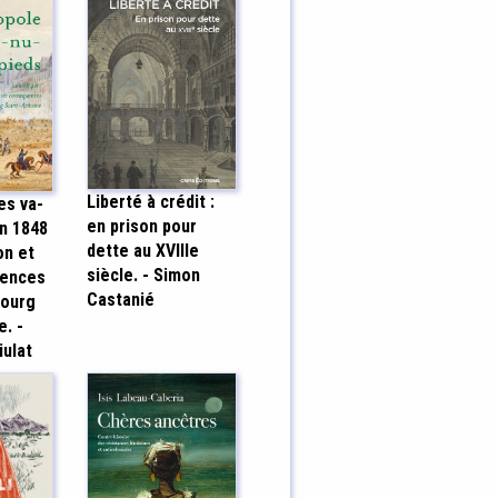
Liberté à crédit :
es va-
en prison pour
in 1848
dette au XVIIIe
on et
siècle. - Simon
uences
Castanié
bourg
e. -
iulat