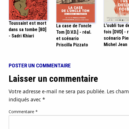
Toussaint est mort
L’oubli tue d
La case de l’oncle
dans sa tombe [BD]
fois [DVD] - r
Tom [D.V.D.] - réal.
- Sadri Khiari
scénario Pie
et scénario
Michel Jean
Priscilla Pizzato
POSTER UN COMMENTAIRE
Laisser un commentaire
Votre adresse e-mail ne sera pas publiée.
Les champ
indiqués avec
*
Commentaire
*