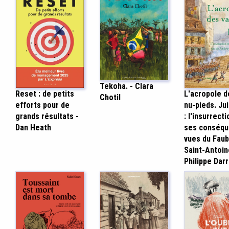
Tekoha. - Clara
Reset : de petits
L'acropole d
Chotil
efforts pour de
nu-pieds. Ju
grands résultats -
: l'insurrecti
Dan Heath
ses conséq
vues du Fau
Saint-Antoin
Philippe Darr