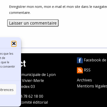
Enregistrer mon nom, mon e-mail et mon site dans le navigat
commentaire.
es que les
t de
Facebook de l
Contact
 que le
as consentir
RSS
ibliothèque municipale de Lyon
Archives
0 Boulevard Vivier-Merle
Mentions légale
9431 Lyon Cedex 03
éférences
éléphone
04 78 62 18 00
ontacter le comité éditorial