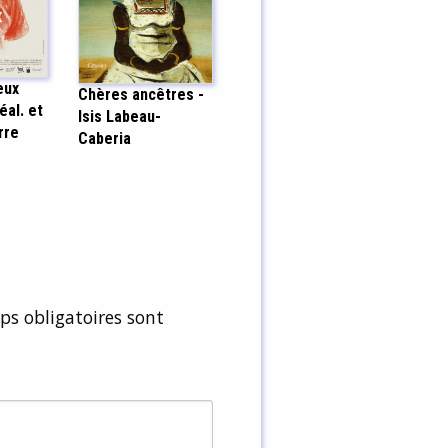
eux
Chères ancêtres -
éal. et
Isis Labeau-
rre
Caberia
s obligatoires sont