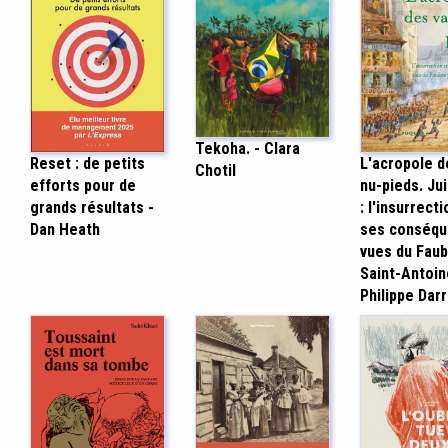
Tekoha. - Clara
Reset : de petits
L'acropole d
Chotil
efforts pour de
nu-pieds. Ju
grands résultats -
: l'insurrecti
Dan Heath
ses conséq
vues du Fau
Saint-Antoin
Philippe Darr