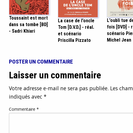
Toussaint est mort
L’oubli tue d
La case de l’oncle
dans sa tombe [BD]
fois [DVD] - r
Tom [D.V.D.] - réal.
- Sadri Khiari
scénario Pie
et scénario
Michel Jean
Priscilla Pizzato
POSTER UN COMMENTAIRE
Laisser un commentaire
Votre adresse e-mail ne sera pas publiée.
Les champ
indiqués avec
*
Commentaire
*