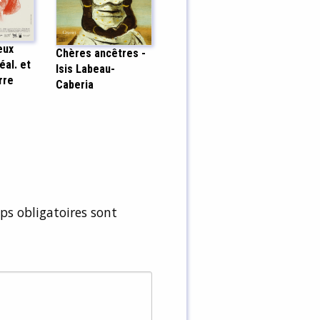
eux
Chères ancêtres -
éal. et
Isis Labeau-
rre
Caberia
s obligatoires sont