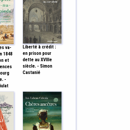
Liberté à crédit :
es va-
en prison pour
in 1848
dette au XVIIIe
on et
siècle. - Simon
uences
Castanié
bourg
e. -
iulat