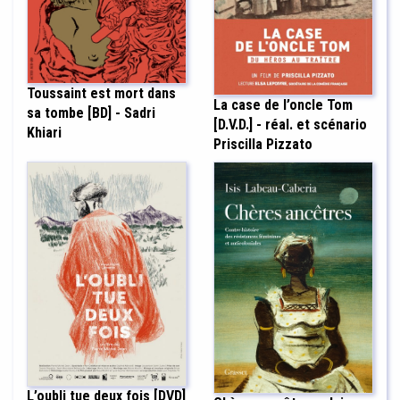
Toussaint est mort dans
La case de l’oncle Tom
sa tombe [BD] - Sadri
[D.V.D.] - réal. et scénario
Khiari
Priscilla Pizzato
L’oubli tue deux fois [DVD]