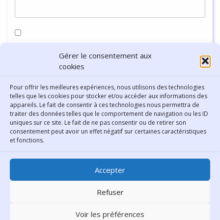
Enregistrer mon nom, mon e-mail et mon site dans le
Gérer le consentement aux
navigateur pour mon prochain commentaire.
cookies
Pour offrir les meilleures expériences, nous utilisons des technologies
telles que les cookies pour stocker et/ou accéder aux informations des
appareils. Le fait de consentir à ces technologies nous permettra de
traiter des données telles que le comportement de navigation ou les ID
uniques sur ce site. Le fait de ne pas consentir ou de retirer son
consentement peut avoir un effet négatif sur certaines caractéristiques
Contact
et fonctions.
Bibliothèque municipale de
Accepter
Lyon
30 Boulevard Vivier-Merle
Refuser
69431 Lyon Cedex 03
Voir les préférences