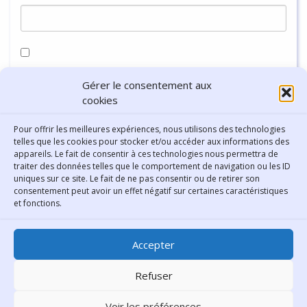
Enregistrer mon nom, mon e-mail et mon site dans le
Gérer le consentement aux
navigateur pour mon prochain commentaire.
cookies
Pour offrir les meilleures expériences, nous utilisons des technologies
telles que les cookies pour stocker et/ou accéder aux informations des
appareils. Le fait de consentir à ces technologies nous permettra de
traiter des données telles que le comportement de navigation ou les ID
uniques sur ce site. Le fait de ne pas consentir ou de retirer son
consentement peut avoir un effet négatif sur certaines caractéristiques
Contact
et fonctions.
Bibliothèque municipale de
Accepter
Lyon
30 Boulevard Vivier-Merle
Refuser
69431 Lyon Cedex 03
Voir les préférences