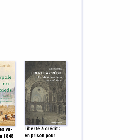
Liberté à crédit :
es va-
en prison pour
in 1848