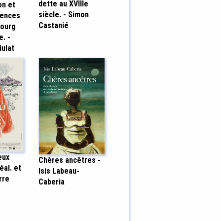
dette au XVIIIe
on et
siècle. - Simon
uences
Castanié
bourg
e. -
iulat
eux
Chères ancêtres -
éal. et
Isis Labeau-
rre
Caberia