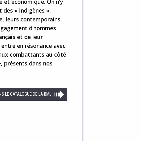
ue et économique. On n’y
t des « indigènes »,
e, leurs contemporains.
’engagement d’hommes
ançais et de leur
re entre en résonance avec
iaux combattants au côté
e, présents dans nos
NS LE CATALOGUE DE LA BML