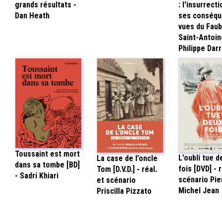
grands résultats -
: l'insurrecti
Dan Heath
ses conséq
vues du Fau
Saint-Antoin
Philippe Darr
Toussaint est mort
L’oubli tue d
La case de l’oncle
dans sa tombe [BD]
fois [DVD] - r
Tom [D.V.D.] - réal.
- Sadri Khiari
scénario Pie
et scénario
Michel Jean
Priscilla Pizzato