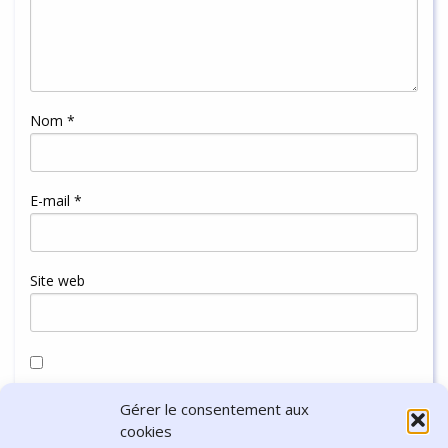
Nom
*
E-mail
*
Site web
Enregistrer mon nom, mon e-mail et mon site dans le
Gérer le consentement aux
navigateur pour mon prochain commentaire.
cookies