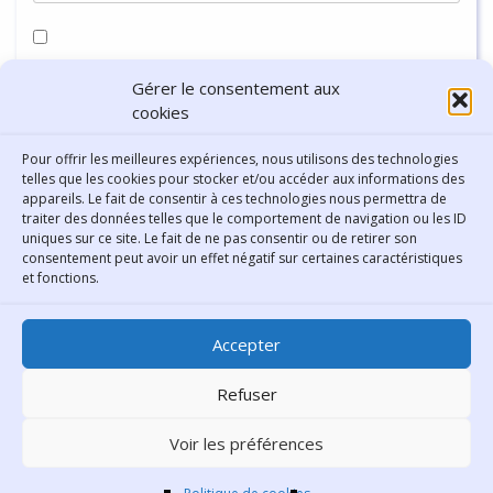
Enregistrer mon nom, mon e-mail et mon site dans le
Gérer le consentement aux
navigateur pour mon prochain commentaire.
cookies
Pour offrir les meilleures expériences, nous utilisons des technologies
telles que les cookies pour stocker et/ou accéder aux informations des
appareils. Le fait de consentir à ces technologies nous permettra de
traiter des données telles que le comportement de navigation ou les ID
uniques sur ce site. Le fait de ne pas consentir ou de retirer son
consentement peut avoir un effet négatif sur certaines caractéristiques
Contact
et fonctions.
Bibliothèque municipale de
Accepter
Lyon
30 Boulevard Vivier-Merle
Refuser
69431 Lyon Cedex 03
Voir les préférences
Téléphone
04 78 62 18 00
Contacter le comité éditorial