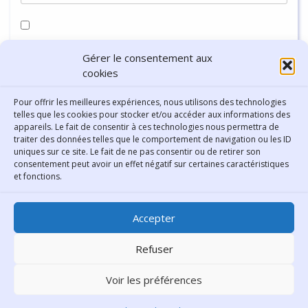
Enregistrer mon nom, mon e-mail et mon site dans le
Gérer le consentement aux
navigateur pour mon prochain commentaire.
cookies
Pour offrir les meilleures expériences, nous utilisons des technologies
telles que les cookies pour stocker et/ou accéder aux informations des
appareils. Le fait de consentir à ces technologies nous permettra de
traiter des données telles que le comportement de navigation ou les ID
uniques sur ce site. Le fait de ne pas consentir ou de retirer son
consentement peut avoir un effet négatif sur certaines caractéristiques
Contact
et fonctions.
Bibliothèque municipale de
Accepter
Lyon
30 Boulevard Vivier-Merle
Refuser
69431 Lyon Cedex 03
Voir les préférences
Téléphone
04 78 62 18 00