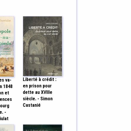
Liberté à crédit :
es va-
en prison pour
in 1848
dette au XVIIIe
on et
siècle. - Simon
uences
Castanié
bourg
e. -
iulat