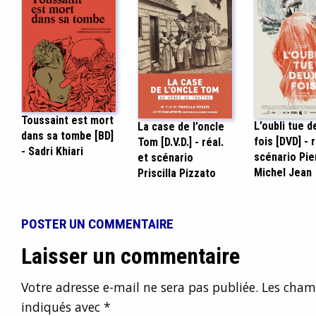
Toussaint est mort
L’oubli tue d
La case de l’oncle
dans sa tombe [BD]
fois [DVD] - r
Tom [D.V.D.] - réal.
- Sadri Khiari
scénario Pie
et scénario
Michel Jean
Priscilla Pizzato
POSTER UN COMMENTAIRE
Laisser un commentaire
Votre adresse e-mail ne sera pas publiée.
Les champ
indiqués avec
*