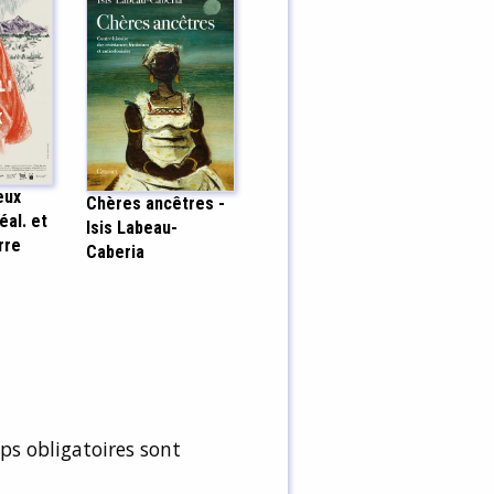
eux
Chères ancêtres -
éal. et
Isis Labeau-
rre
Caberia
s obligatoires sont