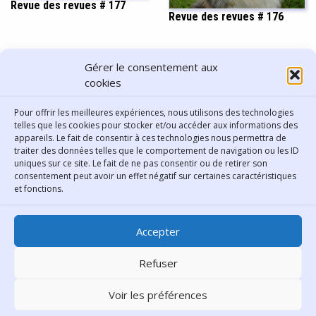
Revue des revues # 177
Revue des revues # 176
PARTAGER CET ARTICLE
Gérer le consentement aux
cookies
Pour offrir les meilleures expériences, nous utilisons des technologies
telles que les cookies pour stocker et/ou accéder aux informations des
appareils. Le fait de consentir à ces technologies nous permettra de
traiter des données telles que le comportement de navigation ou les ID
uniques sur ce site. Le fait de ne pas consentir ou de retirer son
consentement peut avoir un effet négatif sur certaines caractéristiques
Contact
et fonctions.
Bibliothèque municipale de
Accepter
Lyon
30 Boulevard Vivier-Merle
Refuser
69431 Lyon Cedex 03
Voir les préférences
Téléphone
04 78 62 18 00