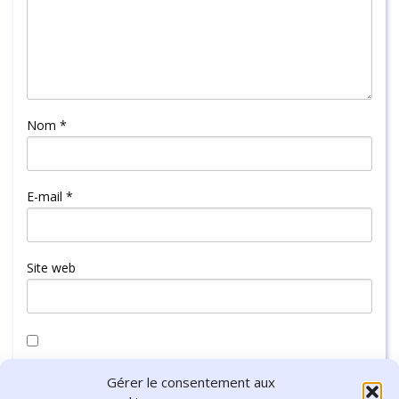
Nom
*
E-mail
*
Site web
Enregistrer mon nom, mon e-mail et mon site dans le
Gérer le consentement aux
navigateur pour mon prochain commentaire.