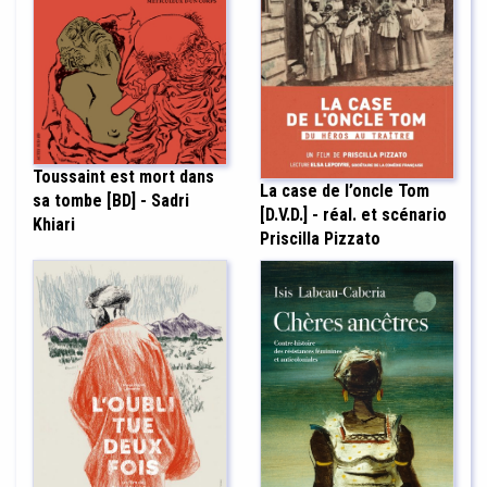
Toussaint est mort dans
La case de l’oncle Tom
sa tombe [BD] - Sadri
[D.V.D.] - réal. et scénario
Khiari
Priscilla Pizzato