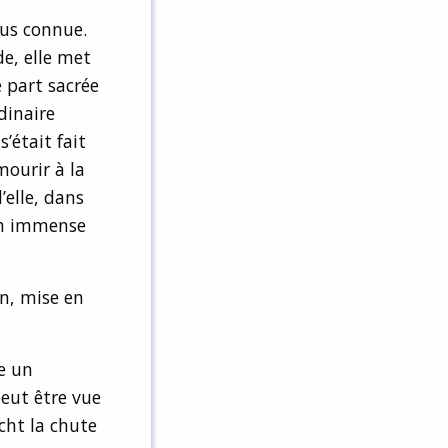
lus connue.
e, elle met
 part sacrée
dinaire
s’était fait
mourir à la
’elle, dans
un immense
in, mise en
e un
peut être vue
cht la chute