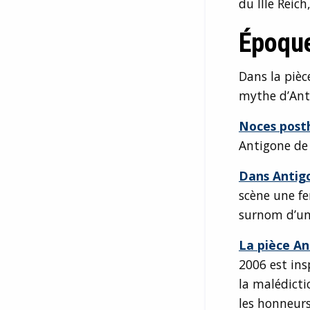
du IIIe Reic
Époque
Dans la piè
mythe d’Anti
Noces post
Antigone de
Dans Antigo
scène une fe
surnom d’un
La pièce An
2006 est insp
la malédicti
les honneurs