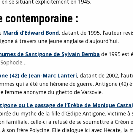
h, en se situant explicitement en 1945.
 contemporaine :
ce
Mardi d’Edward Bond
, datant de 1995, l’auteur revis
gone à travers une jeune anglaise d’aujourd’hui.
humes de Santigone de Sylvain Bemba
de 1995 est é
 Sophocle…
ne (42) de Jean-Marc Lanteri
, datant de 2002, l’au
mmes qui a été une héroïne de guerre. Antigone (42) é
e femme anonyme du ghetto de Varsovie.
tigone ou Le passage de l’Erèbe de Monique Casta
irée du mythe de la fille d’
Œdipe
Antigone. Victime à 
on familiale, celle-ci a refusé de se soumettre à Créon 
 à son frère Polycine. Elle dialogue ici avec Hécate, la