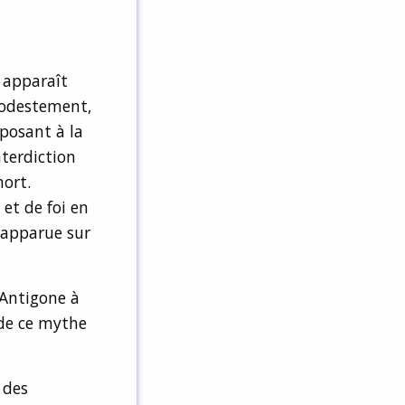
e apparaît
modestement,
pposant à la
nterdiction
mort.
et de foi en
t apparue sur
’Antigone à
s de ce mythe
e des