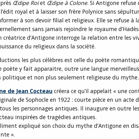
après
Œdipe
Roi
et
Œdipe
à Colone
. Si Antigone refuse 
’édit royal et à laisser son frère Polynice sans sépultur
ormer à son devoir filial et religieux. Elle se refuse à l
ernellement sans jamais rejoindre le royaume d’Hadès
 créatrice d’Antigone interroge la relation entre les vi
puissance du religieux dans la société.
uctions les plus célèbres est celle du poète romantiq
Le poète y fait apparaitre, outre une langue merveilleus
on politique et non plus seulement religieuse du mythe.
ne de Jean Cocteau
créera ce qu’il appelait « une con
riginale de Sophocle en 1922 : courte pièce en un acte 
tous les personnages antiques. Il inaugure en outre les
cteau inspirées de tragédies antiques.
oliment expliqué son choix du mythe d’Antigone en dis
inte ».