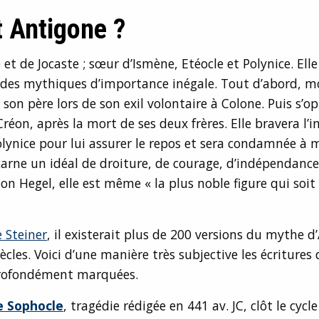
t Antigone ?
e
et de Jocaste ; sœur d’Ismène, Etéocle et Polynice. Ell
odes mythiques d’importance inégale. Tout d’abord, 
 son père lors de son exil volontaire à Colone. Puis s’o
Créon, après la mort de ses deux frères. Elle bravera l’i
olynice pour lui assurer le repos et sera condamnée à 
arne un idéal de droiture, de courage, d’indépendance 
elon Hegel, elle est même « la plus noble figure qui soi
 Steiner
, il existerait plus de 200 versions du mythe d
iècles. Voici d’une manière très subjective les écriture
rofondément marquées.
e Sophocle
, tragédie rédigée en 441 av. JC, clôt le cycl