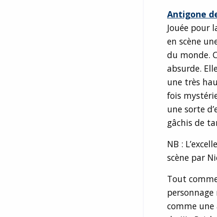
Antigone de
Jouée pour l
en scène une
du monde. C
absurde. Elle
une très hau
fois mystéri
une sorte d
gâchis de ta
NB : L’excel
scène par Ni
Tout comme c
personnage r
comme une al