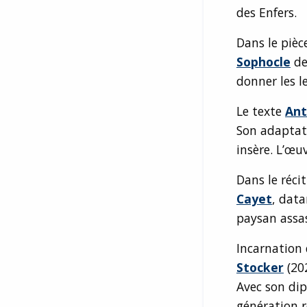
des Enfers.
Dans le pièc
Sophocle
de
donner les le
Le texte
Ant
Son adaptati
insère. L’œu
Dans le réc
Cayet
, data
paysan assa
Incarnation 
Stocker
(202
Avec son di
génération r