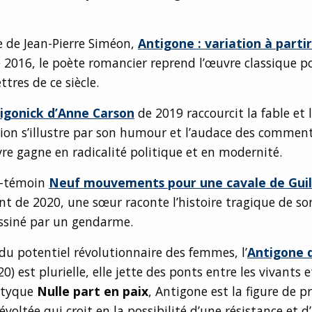
e de Jean-Pierre Siméon,
Antigone : variation à parti
 2016, le poète romancier reprend l’œuvre classique po
ttres de ce siècle.
igonick d’Anne Carson
de 2019 raccourcit la fable et l
on s’illustre par son humour et l’audace des commenta
vre gagne en radicalité politique et en modernité.
it-témoin
Neuf mouvements pour une cavale de Gui
nt de 2020, une sœur raconte l’histoire tragique de son
ssiné par un gendarme.
du potentiel révolutionnaire des femmes, l’
Antigone 
0) est plurielle, elle jette des ponts entre les vivants e
ptyque
Nulle part en paix
, Antigone est la figure de p
évoltée qui croit en la possibilité d’une résistance et d