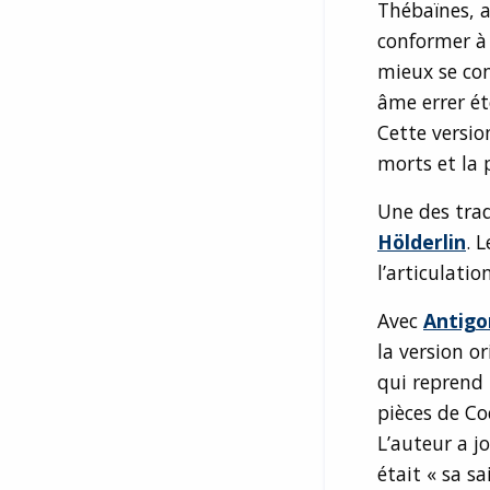
Thébaïnes, 
conformer à l
mieux se conf
âme errer ét
Cette version
morts et la 
Une des trad
Hölderlin
. 
l’articulati
Avec
Antigo
la version o
qui reprend 
pièces de Co
L’auteur a j
était « sa sa