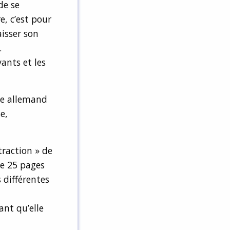
de se
e, c’est pour
aisser son
.
vants et les
ue allemand
e,
traction » de
de 25 pages
 différentes
ant qu’elle