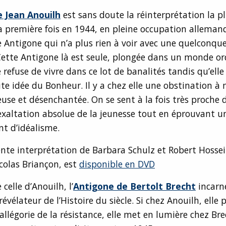
 Jean Anouilh
est sans doute la réinterprétation la p
a première fois en 1944, en pleine occupation allemand
 Antigone qui n’a plus rien à voir avec une quelconque
ette Antigone là est seule, plongée dans un monde or
 refuse de vivre dans ce lot de banalités tandis qu’elle 
te idée du Bonheur. Il y a chez elle une obstination à 
euse et désenchantée. On se sent à la fois très proche d
’exaltation absolue de la jeunesse tout en éprouvant 
nt d’idéalisme.
lente interprétation de Barbara Schulz et Robert Hosse
colas Briançon, est
disponible en DVD
elle d’Anouilh, l’
Antigone de Bertolt Brecht
incarn
évélateur de l’Histoire du siècle. Si chez Anouilh, elle 
légorie de la résistance, elle met en lumière chez Bre