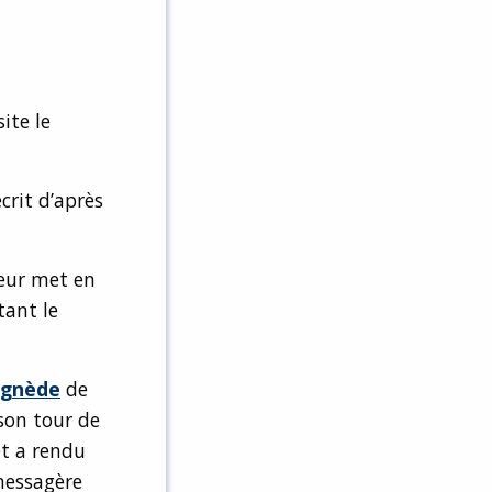
ite le
crit d’après
teur met en
tant le
ignède
de
son tour de
et a rendu
 messagère