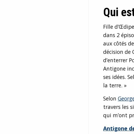
Qui es
Fille d’
Œdip
dans 2 épis
aux côtés de
décision de 
d’enterrer P
Antigone inc
ses idées. S
la terre. »
Selon
George
travers les s
qui m’ont p
Antigone d