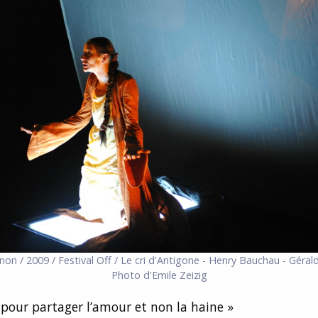
gnon / 2009 / Festival Off / Le cri d'Antigone - Henry Bauchau - Géral
Photo d'Emile Zeizig
e pour partager l’amour et non la haine »