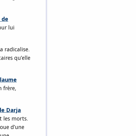
r de
ur lui
a radicalise.
ires qu’elle
llaume
 frère,
de Darja
t les morts.
roue d’une
’une