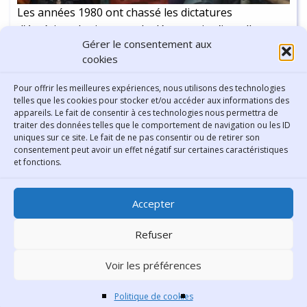
Les années 1980 ont chassé les dictatures
d'Amérique Latine et vu la démocratie s’installer
Gérer le consentement aux
durablement dans tous les pays du sous-continent.
cookies
Si ce dernier connaît aujourd’hui quelques
turbulences d’ordre politique et économique, les
Continuer la lecture
-
9 min
Pour offrir les meilleures expériences, nous utilisons des technologies
juntes ont désormais peu de chance de revenir au
telles que les cookies pour stocker et/ou accéder aux informations des
appareils. Le fait de consentir à ces technologies nous permettra de
pouvoir par la force. Les processus électoraux sont
traiter des données telles que le comportement de navigation ou les ID
garantis partout, non seulement par les
uniques sur ce site. Le fait de ne pas consentir ou de retirer son
constitutions, mais aussi par les groupes
consentement peut avoir un effet négatif sur certaines caractéristiques
Contact
et fonctions.
d’intégration dont les statuts sont assortis d’une «
charte démocratique » (une clause d’exclusion pour
Bibliothèque municipale de
manquement à la démocratie).
Accepter
Lyon
30 Boulevard Vivier-Merle
Refuser
69431 Lyon Cedex 03
Voir les préférences
Téléphone
04 78 62 18 00
Contacter le comité éditorial
Politique de cookies