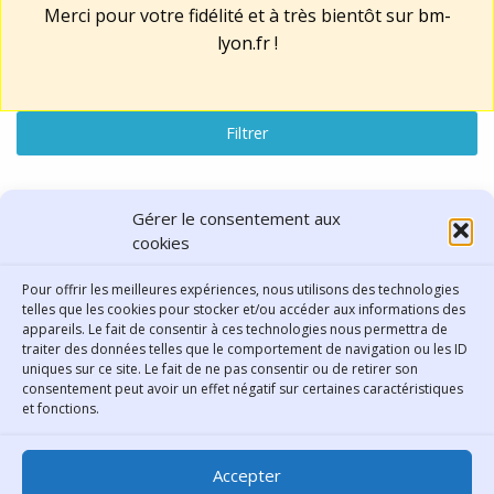
Merci pour votre fidélité et à très bientôt sur
bm-
lyon.fr
!
Filtrer
Lu, vu, entendu
Gérer le consentement aux
cookies
résultats : "Europe"
Pour offrir les meilleures expériences, nous utilisons des technologies
telles que les cookies pour stocker et/ou accéder aux informations des
Réinitialiser la recherche
appareils. Le fait de consentir à ces technologies nous permettra de
traiter des données telles que le comportement de navigation ou les ID
uniques sur ce site. Le fait de ne pas consentir ou de retirer son
consentement peut avoir un effet négatif sur certaines caractéristiques
Contact
et fonctions.
Bibliothèque municipale de
Accepter