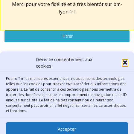
Merci pour votre fidélité et à très bientôt sur
bm-
lyon.fr
!
Filtrer
Lu, vu, entendu
Gérer le consentement aux
cookies
résultats : "Quartiers"
Pour offrir les meilleures expériences, nous utilisons des technologies
telles que les cookies pour stocker et/ou accéder aux informations des
Réinitialiser la recherche
appareils. Le fait de consentir à ces technologies nous permettra de
traiter des données telles que le comportement de navigation ou les ID
uniques sur ce site. Le fait de ne pas consentir ou de retirer son
consentement peut avoir un effet négatif sur certaines caractéristiques
Contact
et fonctions.
Bibliothèque municipale de
Accepter