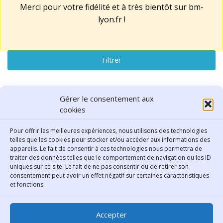
Merci pour votre fidélité et à très bientôt sur
bm-
lyon.fr
!
Filtrer
Lu, vu, entendu
Gérer le consentement aux
cookies
résultats : "Poésie"
Pour offrir les meilleures expériences, nous utilisons des technologies
telles que les cookies pour stocker et/ou accéder aux informations des
Réinitialiser la recherche
appareils. Le fait de consentir à ces technologies nous permettra de
traiter des données telles que le comportement de navigation ou les ID
uniques sur ce site. Le fait de ne pas consentir ou de retirer son
consentement peut avoir un effet négatif sur certaines caractéristiques
Contact
et fonctions.
Bibliothèque municipale de
Accepter