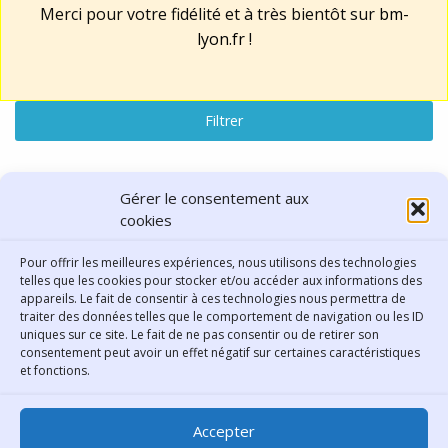
Merci pour votre fidélité et à très bientôt sur
bm-
lyon.fr
!
Filtrer
Lu, vu, entendu
Gérer le consentement aux
cookies
résultats : "Design - mode"
Pour offrir les meilleures expériences, nous utilisons des technologies
telles que les cookies pour stocker et/ou accéder aux informations des
Réinitialiser la recherche
appareils. Le fait de consentir à ces technologies nous permettra de
traiter des données telles que le comportement de navigation ou les ID
uniques sur ce site. Le fait de ne pas consentir ou de retirer son
consentement peut avoir un effet négatif sur certaines caractéristiques
Contact
et fonctions.
Bibliothèque municipale de
Accepter