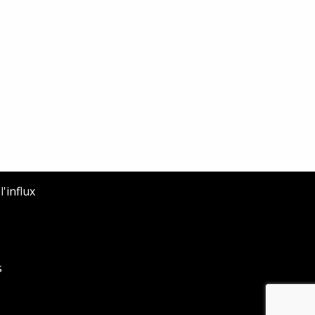
'influx
s