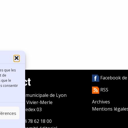
es que les
t de
Facebook de l
Contact
 que le
as consentir
RSS
ibliothèque municipale de Lyon
Archives
0 Boulevard Vivier-Merle
Mentions légale
9431 Lyon Cedex 03
éférences
éléphone
04 78 62 18 00