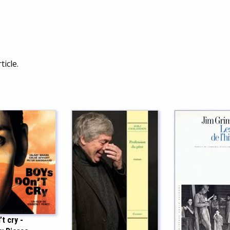
ticle.
t cry -