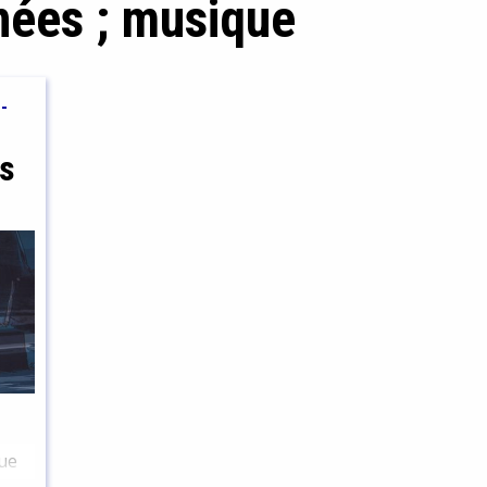
nées ; musique
-
s
que