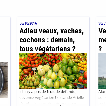
06/10/2016
30/0
Adieu veaux, vaches,
Ve
cochons : demain,
me
tous végétariens ?
?
« Il n’y a pas de fruit de défendu,
Alor
devenez végétarien ! » scande Arielle
se m
Dombasle, nue, depuis quelques
rest