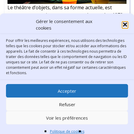
Le théâtre d’objets, dans sa forme actuelle, est
apparu progressivement au cours des années 1970.
Gérer le consentement aux
Introduisant de nouveaux modes de récit, il essaie de
cookies
constituer une mémoire de la société de
consommation et de ses objets devenus jetables...
Continuer la lecture
-
5 min
Pour offrir les meilleures expériences, nous utilisons des technologies
telles que les cookies pour stocker et/ou accéder aux informations des
appareils. Le fait de consentir à ces technologies nous permettra de
traiter des données telles que le comportement de navigation ou les ID
uniques sur ce site. Le fait de ne pas consentir ou de retirer son
consentement peut avoir un effet négatif sur certaines caractéristiques
Contact
et fonctions.
Bibliothèque municipale de
Accepter
Lyon
30 Boulevard Vivier-Merle
Refuser
69431 Lyon Cedex 03
Voir les préférences
Téléphone
04 78 62 18 00
Contacter le comité éditorial
Politique de cookies