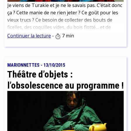
Je viens de Turakie et je ne le savais pas. C’était donc
ça ? Cette manie de ne rien jeter ? Ce goût pour les
vieux trucs ? Ce besoin de collecter des bouts de
ficelles, des coquilles vides, du bois flotté… et de
remplir compulsivement des boîtes de bitoniaux ou
Continuer la lecture
-
7 min
de bidules parce que ça peut toujours servir un jour,
sait-on jamais…
MARIONNETTES
-
13/10/2015
Théâtre d’objets :
l’obsolescence au programme !