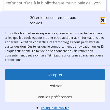
refont surface à la bibliothèque municipale de Lyon.
Continuer la lecture
-
17 min
Gérer le consentement aux
cookies
Pour offrir les meilleures expériences, nous utilisons des technologies
telles que les cookies pour stocker et/ou accéder aux informations des
appareils. Le fait de consentir à ces technologies nous permettra de
traiter des données telles que le comportement de navigation ou les ID
uniques sur ce site. Le fait de ne pas consentir ou de retirer son
consentement peut avoir un effet négatif sur certaines caractéristiques
Contact
et fonctions.
Bibliothèque municipale de
Accepter
Lyon
30 Boulevard Vivier-Merle
Refuser
69431 Lyon Cedex 03
Voir les préférences
Téléphone
04 78 62 18 00
Contacter le comité éditorial
Politique de cookies