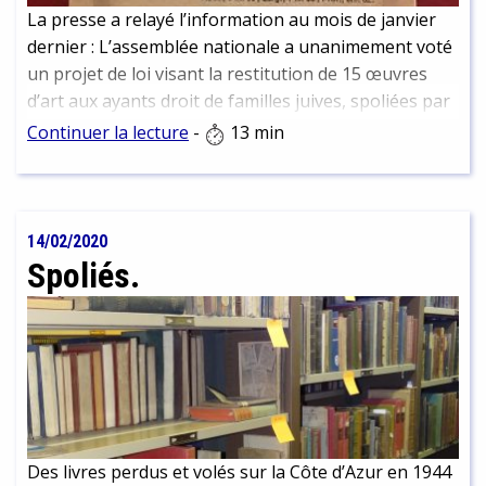
La presse a relayé l’information au mois de janvier
dernier : L’assemblée nationale a unanimement voté
un projet de loi visant la restitution de 15 œuvres
d’art aux ayants droit de familles juives, spoliées par
les nazis. Roseline Bachelot, ministre de la culture
Continuer la lecture
-
13 min
précise « C’est la première fois depuis l’après-guerre
que le gouvernement engage un texte permettant la
restitution d’œuvres des collections publiques qui
ont été spoliées pendant la seconde guerre
14/02/2020
mondiale, ou acquises dans des conditions troubles
Spoliés.
pendant l’Occupation en raison des persécutions
antisémites. »
Des livres perdus et volés sur la Côte d’Azur en 1944