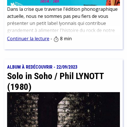
Dans la crise que traverse l'édition phonographique
actuelle, nous ne sommes pas peu fiers de vous
présenter un petit label lyonnais qui contribue
grandement à alimenter l'histoire du rock de notre
belle ville.
Continuer la lecture
-
8 min
ALBUM À REDÉCOUVRIR
-
22/09/2023
Solo in Soho / Phil LYNOTT
(1980)