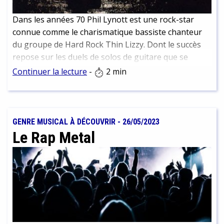
Dans les années 70 Phil Lynott est une rock-star
connue comme le charismatique bassiste chanteur
du groupe de Hard Rock Thin Lizzy. Dont le succès
repose sur les duels de solos de guitare que se
livrent les deux guitaristes leaders.
Continuer la lecture
-
2 min
GENRE MUSICAL À DÉCOUVRIR
-
26/05/2023
Le Rap Metal