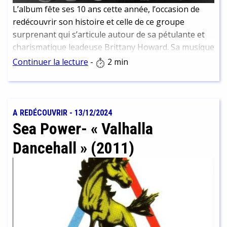
L’album fête ses 10 ans cette année, l’occasion de
redécouvrir son histoire et celle de ce groupe
surprenant qui s’articule autour de sa pétulante et
charismatique leadeuse Brittany Howard. Sa musique
s'inspire d’un ensemble d’influences et d’hommages
Continuer la lecture
-
2 min
musicaux. Un kaléidoscope de sons et de couleurs en
somme.
A REDÉCOUVRIR
-
13/12/2024
Sea Power- « Valhalla
Dancehall » (2011)