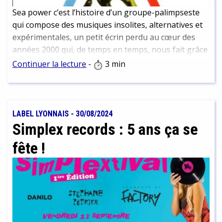
Sea power c’est l’histoire d’un groupe-palimpseste
qui compose des musiques insolites, alternatives et
expérimentales, un petit écrin perdu au cœur des
années 2000 qui, de temps en temps, nous fait grâce
d'un album aussi original que fascinant… Un groupe
Continuer la lecture
-
3 min
à surveiller donc, mais plus encore : à redécouvrir !
LABEL LYONNAIS
-
30/08/2024
Simplex records : 5 ans ça se
fête !