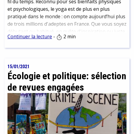
fil du temps. Reconnu pour ses bienfaits physiques
et psychologiques, le yoga est de plus en plus
pratiqué dans le monde : on compte aujourd’hui plus
de trois millions d'adeptes en France. Que vous soyez
débutant ou habitué, en quête d'inspiration ou juste
Continuer la lecture
-
2 min
curieux, découvrez notre sélection de revues
disponibles en ligne et en bibliothèque.
15/01/2021
Écologie et politique: sélection
de revues engagées