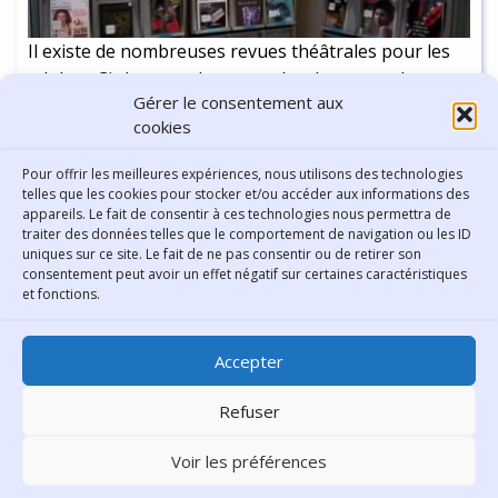
Il existe de nombreuses revues théâtrales pour les
adultes. Ci-dessous des exemples de revues de
Gérer le consentement aux
théâtre pour les enfants.
cookies
Continuer la lecture
-
1 min
Pour offrir les meilleures expériences, nous utilisons des technologies
telles que les cookies pour stocker et/ou accéder aux informations des
appareils. Le fait de consentir à ces technologies nous permettra de
traiter des données telles que le comportement de navigation ou les ID
uniques sur ce site. Le fait de ne pas consentir ou de retirer son
consentement peut avoir un effet négatif sur certaines caractéristiques
Contact
et fonctions.
Bibliothèque municipale de
Accepter
Lyon
30 Boulevard Vivier-Merle
Refuser
69431 Lyon Cedex 03
Voir les préférences
Téléphone
04 78 62 18 00